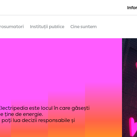
Info
rosumatori
Instituții publice
Cine suntem
ectripedia este locul în care găsești
ce ține de energie.
oți lua decizii responsabile și