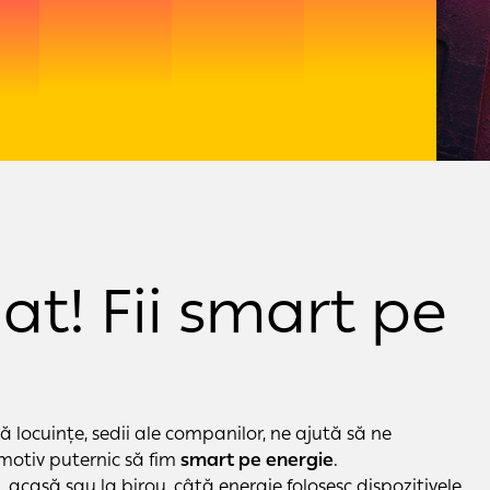
mat! Fii smart pe
 locuințe, sedii ale companilor, ne ajută să ne
motiv puternic să fim
smart pe energie
.
 acasă sau la birou, câtă energie folosesc dispozitivele