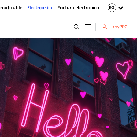
rmații utile
Electripedia
Factura electronică
myPPC