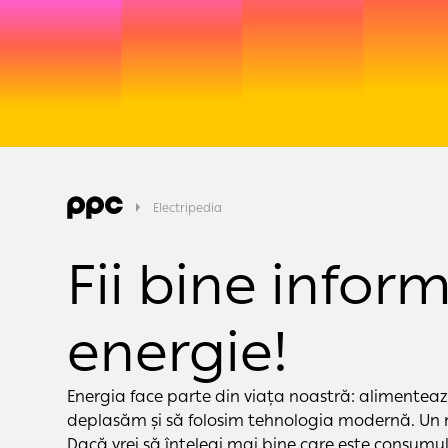
Electripedia
Fii bine infor
energie!
Energia face parte din viața noastră: alimentează
deplasăm și să folosim tehnologia modernă. Un 
Dacă vrei să înțelegi mai bine care este consumul,