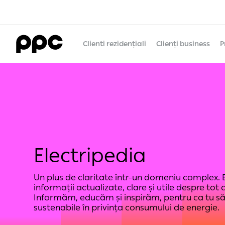
Clienti rezidențiali
Clienți business
P
Electripedia
Un plus de claritate într-un domeniu complex. El
informații actualizate, clare și utile despre tot 
Informăm, educăm și inspirăm, pentru ca tu să p
sustenabile în privința consumului de energie.