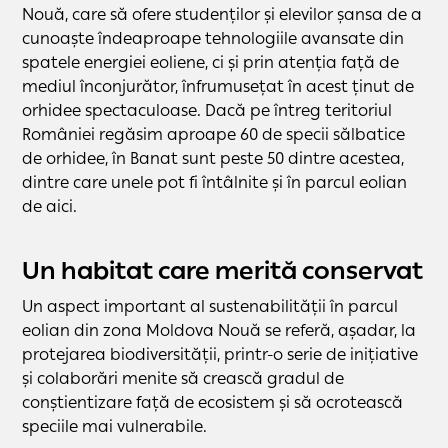
Nouă, care să ofere studenților și elevilor șansa de a
cunoaște îndeaproape tehnologiile avansate din
spatele energiei eoliene, ci și prin atenția față de
mediul înconjurător, înfrumusețat în acest ținut de
orhidee spectaculoase. Dacă pe întreg teritoriul
României regăsim aproape 60 de specii sălbatice
de orhidee, în Banat sunt peste 50 dintre acestea,
dintre care unele pot fi întâlnite și în parcul eolian
de aici.
Un habitat care merită conservat
Un aspect important al sustenabilității în parcul
eolian din zona Moldova Nouă se referă, așadar, la
protejarea biodiversității, printr-o serie de inițiative
și colaborări menite să crească gradul de
conștientizare față de ecosistem și să ocrotească
speciile mai vulnerabile.