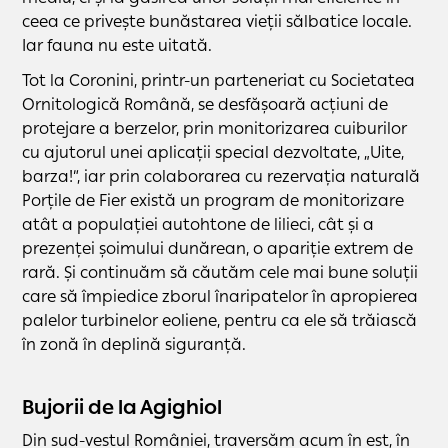
ceea ce privește bunăstarea vieții sălbatice locale.
Iar fauna nu este uitată.
Tot la Coronini, printr-un parteneriat cu Societatea
Ornitologică Română, se desfășoară acțiuni de
protejare a berzelor, prin monitorizarea cuiburilor
cu ajutorul unei aplicații special dezvoltate, „Uite,
barza!”, iar prin colaborarea cu rezervația naturală
Porțile de Fier există un program de monitorizare
atât a populației autohtone de lilieci, cât și a
prezenței șoimului dunărean, o apariție extrem de
rară. Și continuăm să căutăm cele mai bune soluții
care să împiedice zborul înaripatelor în apropierea
palelor turbinelor eoliene, pentru ca ele să trăiască
în zonă în deplină siguranță.
Bujorii de la Agighiol
Din sud-vestul României, traversăm acum în est, în