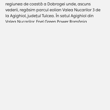
regiunea de coastă a Dobrogei unde, ascuns
vederii, regăsim parcul eolian Valea Nucarilor 3 de
la Agighiol, județul Tulcea. În satul Agighiol din
Valea Nucarilor, Enel Green Power România
(companie devenită PPC Renewables România,
după preluarea de către PPC, în 2023) deschidea în
2011 primul său parc eolian din România, cu 17
turbine eoliene și o capacitate instalată de 34 MW.
Mărginit la vest de o pădure întinsă de salcâmi, iar
la sud de Lacul Razim, satul datează din secolul al
XVIII-lea, fiind locuit inițial de comunitatea turcă pe
care azi nu o mai regăsim la Agighiol.
Ca multe dintre așezările dobrogene, locul atrage
și prin speciile de bujori care pot fi văzute aici, fie că
vorbim despre bujorul de stepă (
Paeonia tenuifolia
),
fie de bujorul românesc (
Paeonia peregrina
),
declarat prin lege în toamna anului trecut, pe 27
octombrie 2022, floarea națională a României. Se