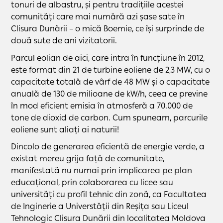
tonuri de albastru, și pentru tradițiile acestei
comunități care mai numără azi șase sate în
Clisura Dunării – o mică Boemie, ce își surprinde de
două sute de ani vizitatorii.
Parcul eolian de aici, care intra în funcțiune în 2012,
este format din 21 de turbine eoliene de 2,3 MW, cu o
capacitate totală de vârf de 48 MW și o capacitate
anuală de 130 de milioane de kW/h, ceea ce previne
în mod eficient emisia în atmosferă a 70.000 de
tone de dioxid de carbon. Cum spuneam, parcurile
eoliene sunt aliați ai naturii!
Dincolo de generarea eficientă de energie verde, a
existat mereu grija față de comunitate,
manifestată nu numai prin implicarea pe plan
educațional, prin colaborarea cu licee sau
universități cu profil tehnic din zonă, ca Facultatea
de Inginerie a Universtății din Reșița sau Liceul
Tehnologic Clisura Dunării din localitatea Moldova