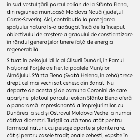
în sud-vestul țării parcul eolian de la Sfânta Elena,
din regiunea muntoasă Moldova Nouă (județul
Caraș-Severin). Aici, contribuția la protejarea
spațiului natural s-a adăugat încă de la început
obiectivului de creștere a gradului de conștientizare
în rândul generațiilor tinere față de energia
regenerabilă.
Situat în peisajul idilic al Clisurii Dunării, în Parcul
Național Porțile de Fier, la poalele Munților
Almăjului, Sfânta Elena (Svatá Helena, în cehă) trece
drept cel mai vechi sat cehesc din Banat. Nu
departe de acesta și de comuna Coronini de care
aparține, platoul parcului eolian Sfânta Elena oferă
o panoramă impresionantă a împrejurimilor, cu
Dunărea la sud și Ostrovul Moldova Veche la numai
câțiva kilometri. Turiștii caută zona atât pentru
farmecul naturii, cu peisaje aparte și plante rare,
cât și pentru casele tradiționale cehești, vopsite în