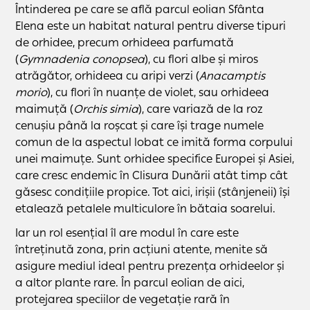
Întinderea pe care se află parcul eolian Sfânta
Elena este un habitat natural pentru diverse tipuri
de orhidee, precum orhideea parfumată
(
Gymnadenia conopsea
), cu flori albe și miros
atrăgător, orhideea cu aripi verzi (
Anacamptis
morio
), cu flori în nuanțe de violet, sau orhideea
maimuță (
Orchis simia
), care variază de la roz
cenușiu până la roșcat și care își trage numele
comun de la aspectul lobat ce imită forma corpului
unei maimuțe. Sunt orhidee specifice Europei și Asiei,
care cresc endemic în Clisura Dunării atât timp cât
găsesc condițiile propice. Tot aici, irișii (stânjeneii) își
etalează petalele multiculore în bătaia soarelui.
Iar un rol esențial îl are modul în care este
întreținută zona, prin acțiuni atente, menite să
asigure mediul ideal pentru prezența orhideelor și
a altor plante rare. În parcul eolian de aici,
protejarea speciilor de vegetație rară în