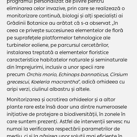
programul personalizat de plivire pentru
eliminarea celor invazive, prin care se realizează o
monitorizare continuă, biologi și alți specialiști ai
Grădinii Botanice au arătat că s-a observat „în
ceea ce privește succesiunea elementelor de floră
pe suprafețele platformelor tehnologice ale
turbinelor eoliene, pe parcursul cercetărilor,
instalarea treptată a elementelor floristice
caracteristice habitatelor naturale și seminaturale
din împrejurimi, inclusiv a unor specii rare
precum
Orchis morio
,
Echinops bannaticus
,
Cirsium
grecescui
,
Koeleria macrantha
”, adică orhideea cu
aripi verzi, ciulinul albastru și altele.
Monitorizarea și ocrotirea orhideelor și a altor
plante rare este însă doar una dintre numeroasele
inițiative de protejare a biodiversității, în zonele în
care suntem prezenți. Astfel de intervenții servesc nu
numai la verificarea respectării parametrilor de
mediu, ci și la găsirea unor soluții mai eficiente în